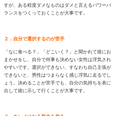
すが、ある程度ダメなものはダメと言えるパワーバ
ランスをつくっておくことが大事です。
２．自分で選択するのが苦手
「なに食べる？」「どこいく？」と聞かれて彼にお
まかせをし、自分で何事も決めない女性は浮気され
やすいです。選択ができない、すなわち自己主張が
できないと、男性はつまらなく感じ浮気に走るでし
ょう。決めることが苦手でも、自分の気持ちを表に
出して彼に示して行くことが大事です。