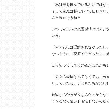
「私は夫を憎んでいるわけではな
そして家庭は私にすべて任せきり
んと果たそうねと」
いつしか夫への恋愛感情は消え、
いう。
「ママ友には理解されなかったし
ないように、家庭で子どもたちに
割り切ってしまえば確かに楽かも
「男女の愛情なんてなくても、家
りしていたら、子どもたちが悲し
達観なのか強がりなのかわからな
できるなら迷いも苦悩もないのだ