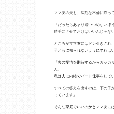
ママ友の夫も、深刻な不倫に陥っ
「だったらあまり追いつめないほ
勝手にさせておけばいいんじゃな
ところがママ友にはドン引きされ
子どもに知られないようにすれば
「夫の愛情を期待するからガッカ
ん。
私は夫に内緒でパート仕事をして
すべての答えを出すのは、下の子が
っています」
そんな家庭でいいのかとママ友に