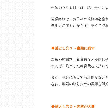
全体の９０％以上は、話し合いに
協議離婚は、お子様の親権や慰謝
費用も時間もかからず、安くて簡
◆落とし穴１～書類に残す
親権や慰謝料、養育費などを話し
例えば、約束した養育費を支払わ
また、裁判に訴えても証拠がない
なお、離婚の取り決めの書類を離
◆落とし穴２～内容が大事