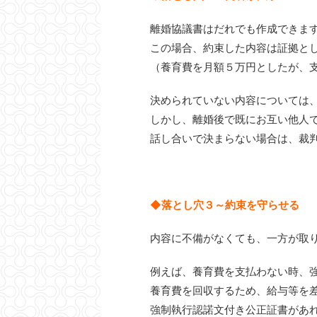
離婚協議書はだれでも作成できま
この場合、約束した内容は証拠と
（養育費を月額５万円としたが、
決められていない内容については
しかし、離婚後で既にお互い他人
話し合いで決まらない場合は、裁
◆落とし穴３～約束を守らせる
内容に不備がなくても、一方が取
例えば、養育費を支払わない時、
養育費を回収するため、給与等を
強制執行認諾文付き公正証書があ