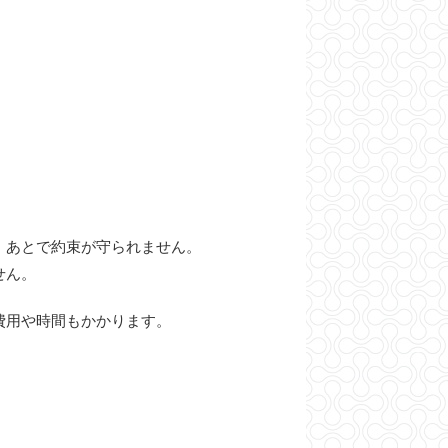
。
、あとで約束が守られません。
せん。
費用や時間もかかります。